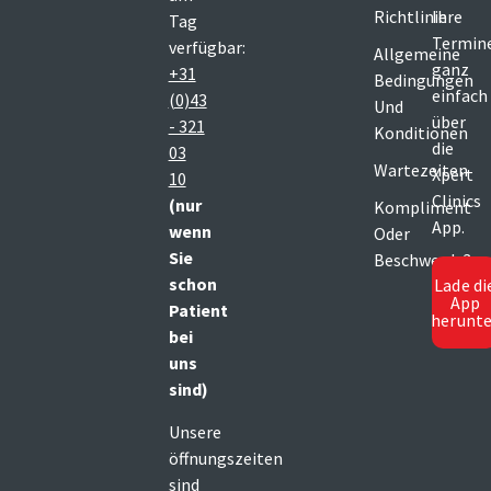
Richtlinie
Ihre
Tag
Termin
verfügbar:
Allgemeine
ganz
+31
Bedingungen
einfach
(0)43
Und
über
- 321
Konditionen
die
03
Wartezeiten
Xpert
10
Clinics
(nur
Kompliment
App.
wenn
Oder
Sie
Beschwerde?
schon
Lade di
App
Patient
herunte
bei
uns
sind)
Unsere
öffnungszeiten
sind