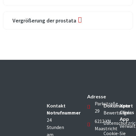
Vergrößerung der prostata
Adresse
Parkstraße
Kontakt
Dokumente
Xpert
29
Clinics
Notrufnummer
Bewertungen
App
24
6212 XN
Datenschutzric
Verwal
Stunden
Maastricht
Cookie-
Sie
am