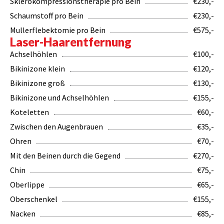
Sklerokompressionstherapie pro Bein
€230,-
Schaumstoff pro Bein
€230,-
Mullerflebektomie pro Bein
€575,-
Laser-Haarentfernung
Achselhöhlen
€100,-
Bikinizone klein
€120,-
Bikinizone groß
€130,-
Bikinizone und Achselhöhlen
€155,-
Koteletten
€60,-
Zwischen den Augenbrauen
€35,-
Ohren
€70,-
Mit den Beinen durch die Gegend
€270,-
Chin
€75,-
Oberlippe
€65,-
Oberschenkel
€155,-
Nacken
€85,-