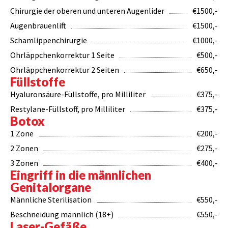
Chirurgie der oberen und unteren Augenlider
€1500,-
Augenbrauenlift
€1500,-
Schamlippenchirurgie
€1000,-
Ohrläppchenkorrektur 1 Seite
€500,-
Ohrläppchenkorrektur 2 Seiten
€650,-
Füllstoffe
Hyaluronsäure-Füllstoffe, pro Milliliter
€375,-
Restylane-Füllstoff, pro Milliliter
€375,-
Botox
1 Zone
€200,-
2 Zonen
€275,-
3 Zonen
€400,-
Eingriff in die männlichen
Genitalorgane
Männliche Sterilisation
€550,-
Beschneidung männlich (18+)
€550,-
Laser-Gefäße