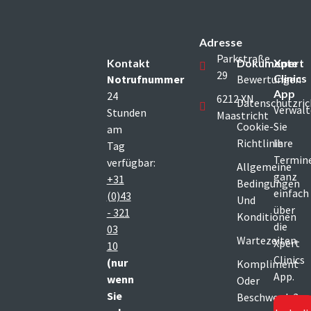
Adresse
Parkstraße
Kontakt
Dokumente
Xpert
29
Clinics
Notrufnummer
Bewertungen
App
24
6212 XN
Datenschutzric
Verwal
Stunden
Maastricht
Cookie-
Sie
am
Richtlinie
Ihre
Tag
Termin
verfügbar:
Allgemeine
ganz
+31
Bedingungen
einfach
(0)43
Und
über
- 321
Konditionen
die
03
Wartezeiten
Xpert
10
Clinics
(nur
Kompliment
App.
wenn
Oder
Sie
Beschwerde?