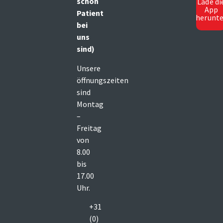
schon
Lade di
App
Patient
herunte
bei
uns
sind)
Unsere
öffnungszeiten
sind
Montag
–
Freitag
von
8.00
bis
17.00
Uhr.
+31
(0)